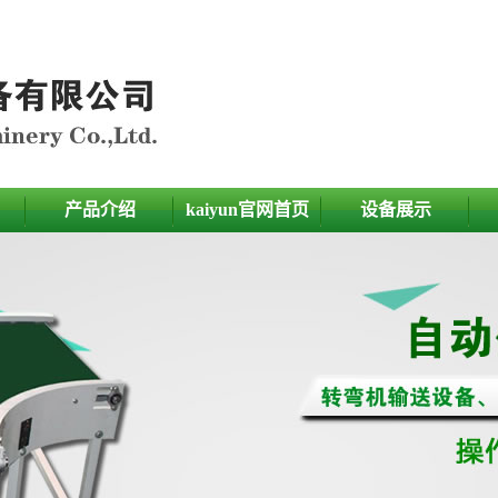
产品介绍
kaiyun官网首页
设备展示