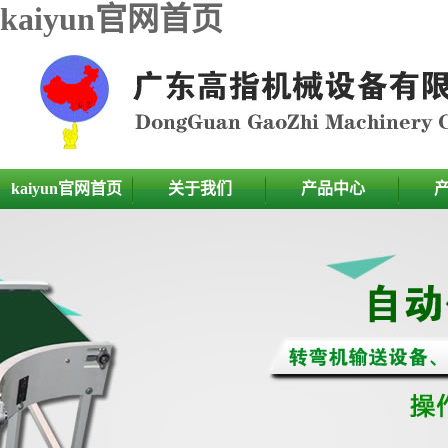
kaiyun官网首页
kaiyun官网首页
关于我们
产品中心