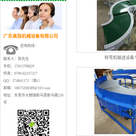
广东高指机械设备有限公司
咨询热线：
转弯机输送设备
联系人：陈先生
手机：15913798829
传真：0769-82257217
QQ：274841172 （曾s）
邮箱：18675208389@163.com
地址：东莞市大朗镇新马莲新马路218
号