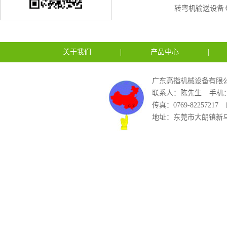
转弯机输送设备
关于我们
|
产品中心
|
广东高指机械设备有限公
联系人：陈先生
手机：1
传真：0769-82257217
地址：东莞市大朗镇新马