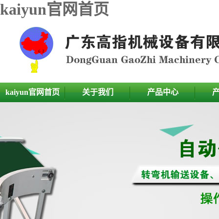
kaiyun官网首页
kaiyun官网首页
关于我们
产品中心