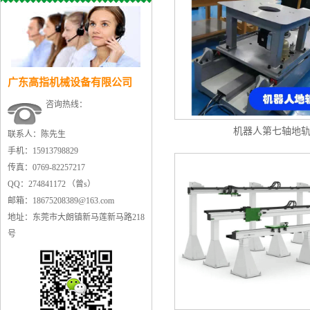
广东高指机械设备有限公司
咨询热线：
机器人第七轴地
联系人：陈先生
手机：15913798829
传真：0769-82257217
QQ：274841172 （曾s）
邮箱：18675208389@163.com
地址：东莞市大朗镇新马莲新马路218
号