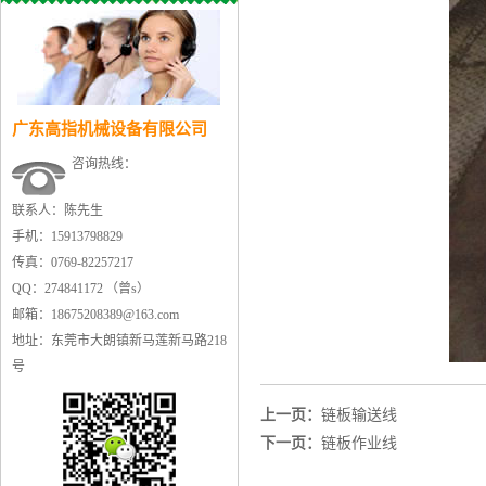
广东高指机械设备有限公司
咨询热线：
联系人：陈先生
手机：15913798829
传真：0769-82257217
QQ：274841172 （曾s）
邮箱：18675208389@163.com
地址：东莞市大朗镇新马莲新马路218
号
上一页：
链板输送线
下一页：
链板作业线