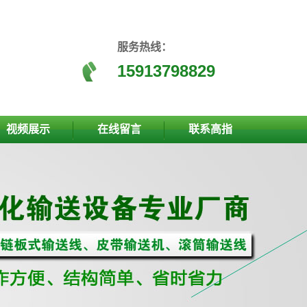
服务热线：
15913798829
视频展示
在线留言
联系高指