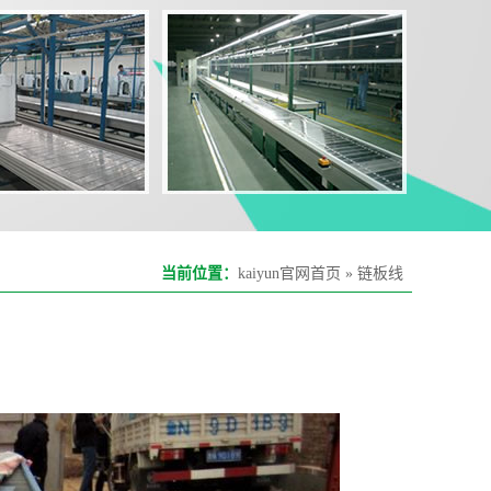
当前位置：
kaiyun官网首页
» 链板线