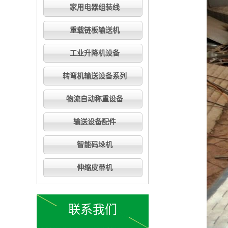
家用电器组装线
重载链板输送机
工业升降机设备
转弯机输送设备系列
物流自动称重设备
输送设备配件
智能码垛机
伸缩皮带机
联系我们