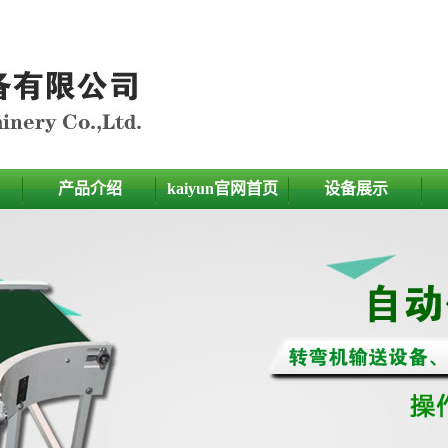
产品介绍
kaiyun官网首页
设备展示