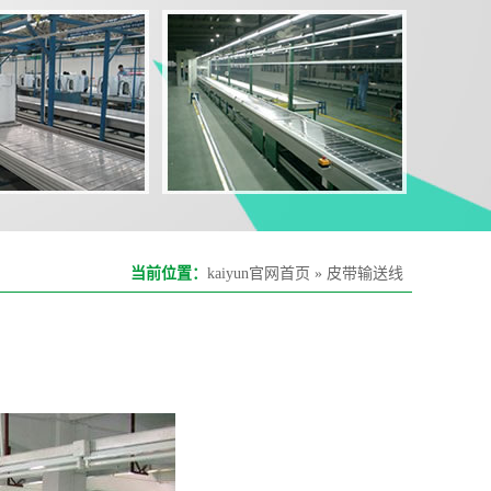
当前位置：
kaiyun官网首页
» 皮带输送线