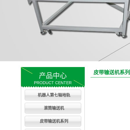
皮带输送机系列
产品中心
PRODUCT CENTER
机器人第七轴地轨
滚筒输送机
皮带输送机系列