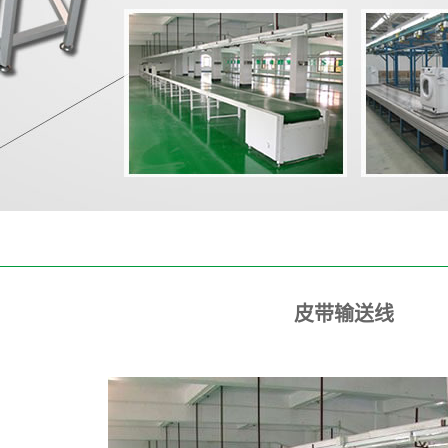
皮带输送线