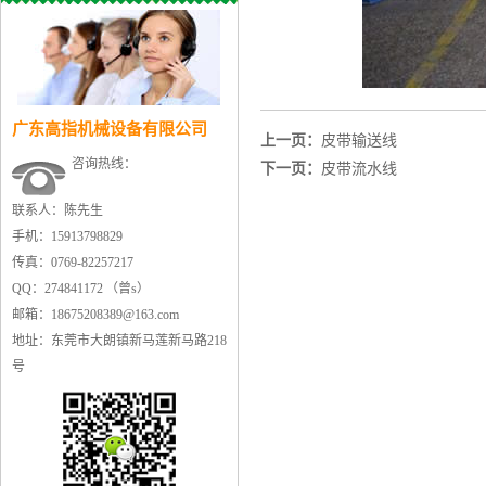
广东高指机械设备有限公司
上一页：
皮带输送线
咨询热线：
下一页：
皮带流水线
联系人：陈先生
手机：15913798829
传真：0769-82257217
QQ：274841172 （曾s）
邮箱：18675208389@163.com
地址：东莞市大朗镇新马莲新马路218
号