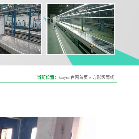
当前位置：
kaiyun官网首页
» 方形滚筒线