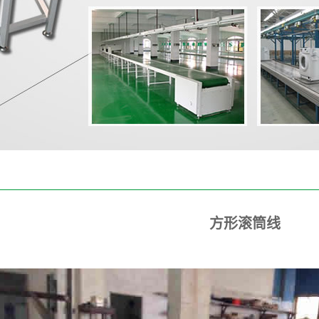
方形滚筒线