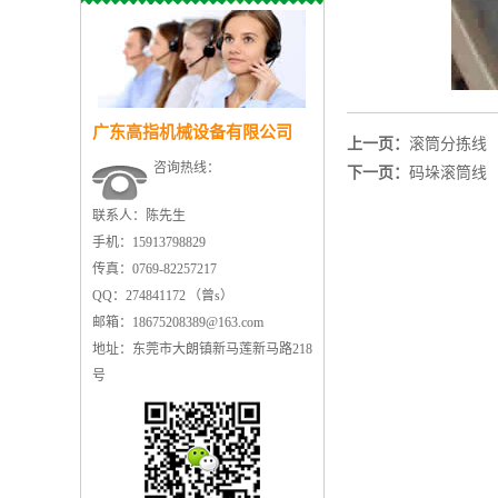
广东高指机械设备有限公司
上一页：
滚筒分拣线
咨询热线：
下一页：
码垛滚筒线
联系人：陈先生
手机：15913798829
传真：0769-82257217
QQ：274841172 （曾s）
邮箱：18675208389@163.com
地址：东莞市大朗镇新马莲新马路218
号