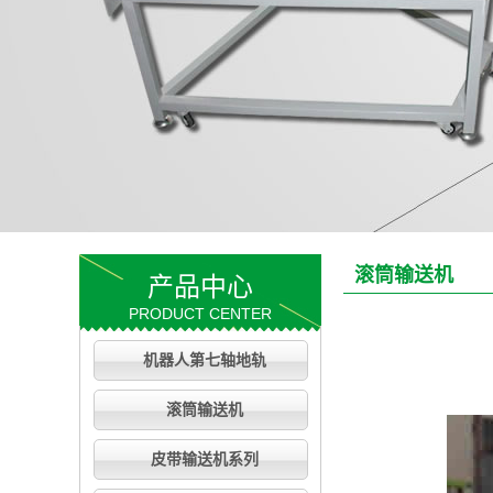
滚筒输送机
产品中心
PRODUCT CENTER
机器人第七轴地轨
滚筒输送机
皮带输送机系列