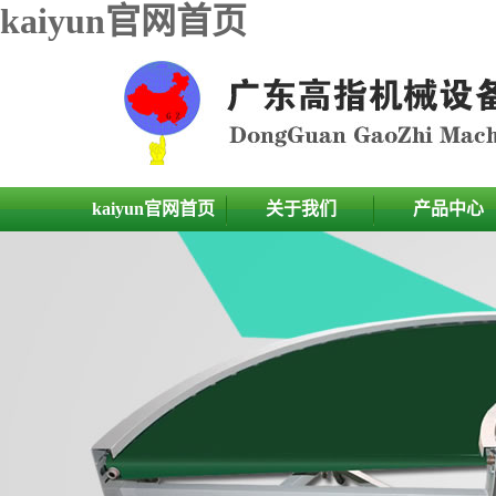
kaiyun官网首页
kaiyun官网首页
关于我们
产品中心