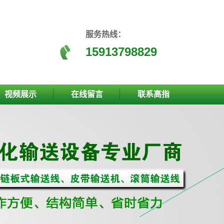
服务热线：
15913798829
视频展示
在线留言
联系高指