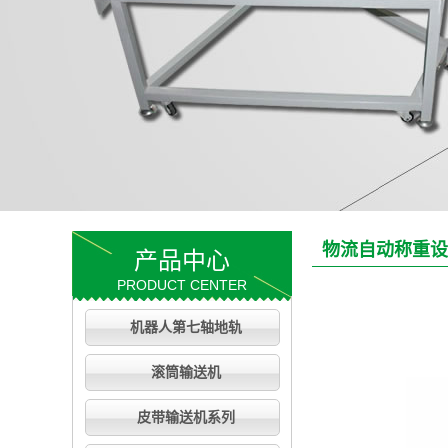
物流自动称重设
产品中心
PRODUCT CENTER
机器人第七轴地轨
滚筒输送机
皮带输送机系列