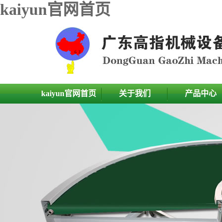
kaiyun官网首页
kaiyun官网首页
关于我们
产品中心