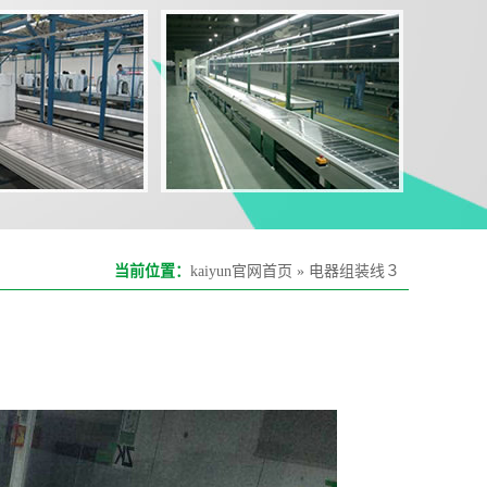
当前位置：
kaiyun官网首页
» 电器组装线３