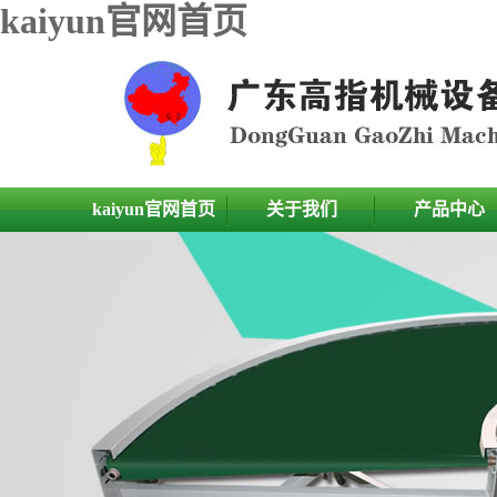
kaiyun官网首页
kaiyun官网首页
关于我们
产品中心