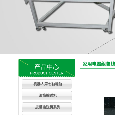
家用电器组装线
产品中心
PRODUCT CENTER
机器人第七轴地轨
滚筒输送机
皮带输送机系列