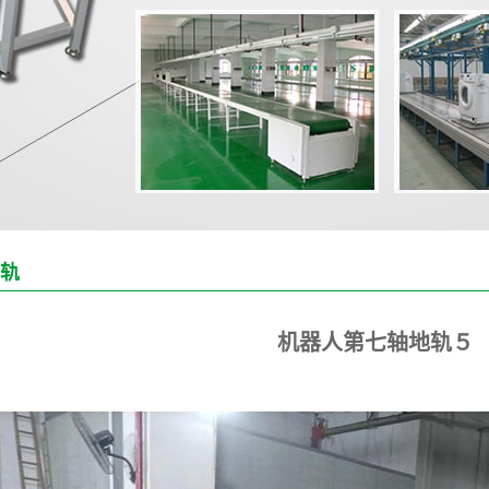
轨
机器人第七轴地轨５