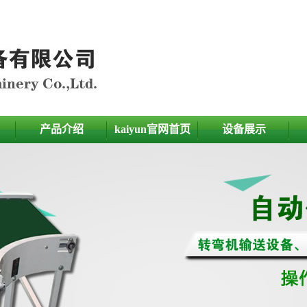
产品介绍
kaiyun官网首页
设备展示