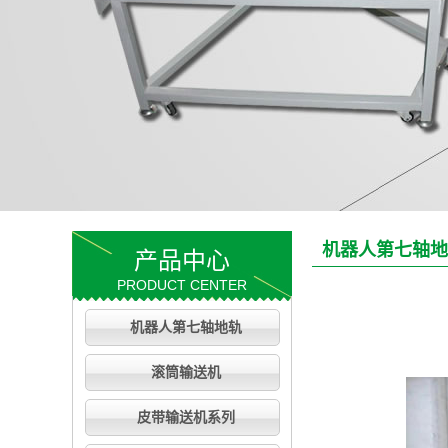
机器人第七轴地
产品中心
PRODUCT CENTER
机器人第七轴地轨
滚筒输送机
皮带输送机系列