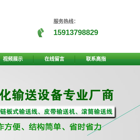
服务热线：
15913798829
视频展示
在线留言
联系高指