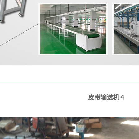
皮带输送机４