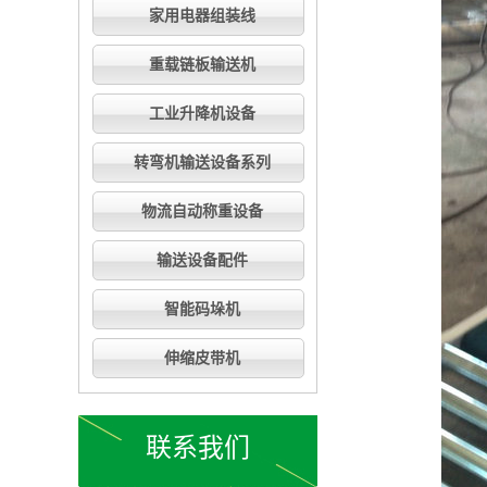
家用电器组装线
重载链板输送机
工业升降机设备
转弯机输送设备系列
物流自动称重设备
输送设备配件
智能码垛机
伸缩皮带机
联系我们