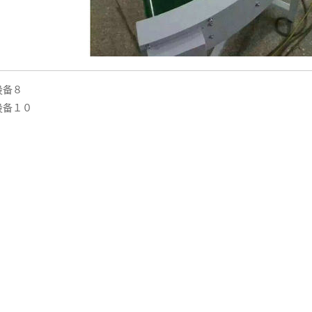
设备８
设备１０