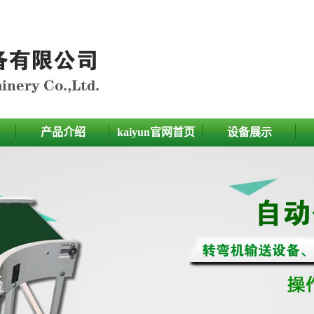
产品介绍
kaiyun官网首页
设备展示