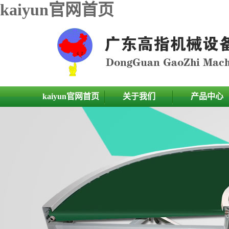
kaiyun官网首页
kaiyun官网首页
关于我们
产品中心