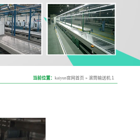
当前位置：
kaiyun官网首页
» 滚筒输送机１