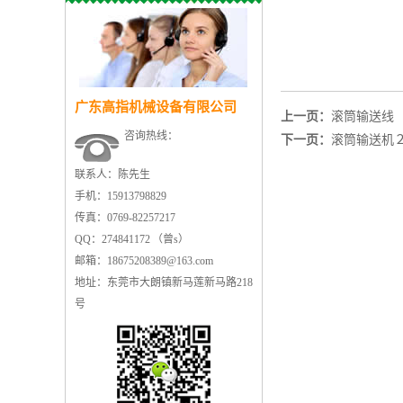
广东高指机械设备有限公司
上一页：
滚筒输送线
咨询热线：
下一页：
滚筒输送机
联系人：陈先生
手机：15913798829
传真：0769-82257217
QQ：274841172 （曾s）
邮箱：18675208389@163.com
地址：东莞市大朗镇新马莲新马路218
号