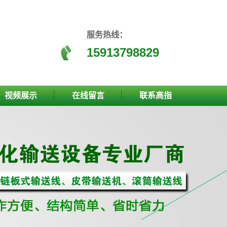
服务热线：
15913798829
视频展示
在线留言
联系高指