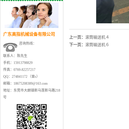
广东高指机械设备有限公司
上一页：
滚筒输送机４
咨询热线：
下一页：
滚筒输送机６
联系人：陈先生
手机：15913798829
传真：0769-82257217
QQ：274841172 （曾s）
邮箱：18675208389@163.com
地址：东莞市大朗镇新马莲新马路218
号