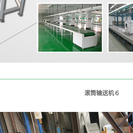
滚筒输送机６